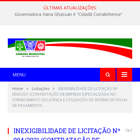
ÚLTIMAS ATUALIZAÇÕES:
Governadora Hana Ghassan é “Cidadã Curralinhense”
MENU
»
»
Home
Licitações
INEXIGIBILIDADE DE LICITAÇÃO Nº
004/2021 (CONTRATAÇÃO DE EMPRESA ESPECIALIZADA NO
FORNECIMENTO DE LICENÇA E UTILIZAÇÃO DE SISTEMA DE FOLHA
DE PAGAMENTO)
INEXIGIBILIDADE DE LICITAÇÃO Nº
0