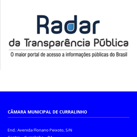
CÂMARA MUNICIPAL DE CURRALINHO
End.: Avenida Floriano Peixoto, S/N