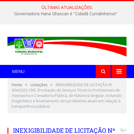
ÚLTIMAS ATUALIZAÇÕES:
Governadora Hana Ghassan é “Cidadã Curralinhense”
MENU
»
»
Home
Licitações
INEXIGIBILIDADE DE LICITAÇÃO Nº
004/2023-CMC (Prestação de Serviços Técnicos Profissionais de
Assessoria e Consultoria Pública, de Natureza Singular, incluindo:
Diagnóstico e levantamento dos problemas atuais em relação à
transparência pública)
INEXIGIBILIDADE DE LICITAÇÃO Nº
0