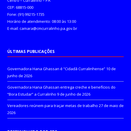
Centro – Curralinho – PA
CEP: 68815-000
Fone: (91) 99215-1735
Horário de atendimento: 08:00 às 13:00
E-mail: camara@cmcurralinho.pa.gov.br
ÚLTIMAS PUBLICAÇÕES
Governadora Hana Ghassan é “Cidadã Curralinhense”
10 de
junho de 2026
Governadora Hana Ghassan entrega creche e benefícios do
“Bora Estudar” a Curralinho
9 de junho de 2026
Vereadores reúnem para traçar metas de trabalho
27 de maio de
2026