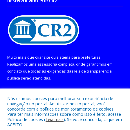
DESENVOLVIDO POR CR2
Muito mais que
criar site
ou
sistema para prefeituras
!
Realizamos uma
assessoria
completa, onde garantimos em
contrato que todas as exigências das
leis de transparência
pública
serão atendidas.
Conheça o
PNTP
e o
Radar da Transparência Pública
Nós usamos cookies para melhorar sua experiência de
navegação no portal. Ao utilizar nosso portal, você
concorda com a política de monitoramento de cookies.
Para ter mais informações sobre como isso é feito, acesse
Política de cookies (
Leia mais
). Se você concorda, clique em
Todos os direitos reservados a Câmara Municipal de Curralinho.
ACEITO.