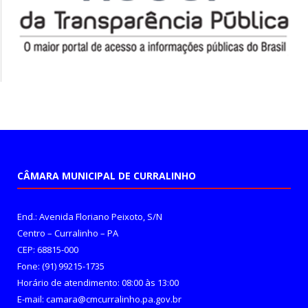
CÂMARA MUNICIPAL DE CURRALINHO
End.: Avenida Floriano Peixoto, S/N
Centro – Curralinho – PA
CEP: 68815-000
Fone: (91) 99215-1735
Horário de atendimento: 08:00 às 13:00
E-mail: camara@cmcurralinho.pa.gov.br