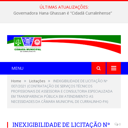
ÚLTIMAS ATUALIZAÇÕES:
Governadora Hana Ghassan é “Cidadã Curralinhense”
MENU
»
»
Home
Licitações
INEXIGIBILIDADE DE LICITAÇÃO Nº
007/2021 (CONTRATAÇÃO DE SERVIÇOS TÉCNICOS
PROFISSIONAIS DE ASSESSORIA E CONSULTORIA ESPECIALIZADA
EM TRANSPARENCIA PÚBLICA EM ATENDIMENTO AS
NECESSIDADES DA CÂMARA MUNICIPAL DE CURRALINHO-PA)
INEXIGIBILIDADE DE LICITAÇÃO Nº
0