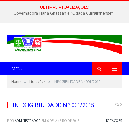
ÚLTIMAS ATUALIZAÇÕES:
Governadora Hana Ghassan é “Cidadã Curralinhense”
MENU
»
»
Home
Licitações
INEXIGIBILIDADE Nº 001/2015
INEXIGIBILIDADE Nº 001/2015
0
POR
ADMINISTRADOR
EM
6 DE JANEIRO DE 2015
LICITAÇÕES