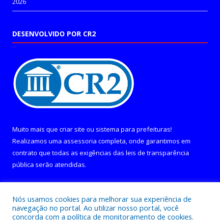
2026
DESENVOLVIDO POR CR2
Muito mais que
criar site
ou
sistema para prefeituras
!
Realizamos uma
assessoria
completa, onde garantimos em
contrato que todas as exigências das
leis de transparência
pública
serão atendidas.
Conheça o
PNTP
e o
Radar da Transparência Pública
Nós usamos cookies para melhorar sua experiência de
navegação no portal. Ao utilizar nosso portal, você
concorda com a política de monitoramento de cookies.