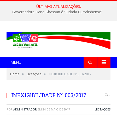
ÚLTIMAS ATUALIZAÇÕES:
Governadora Hana Ghassan é “Cidadã Curralinhense”
MENU
»
»
Home
Licitações
INEXIGIBILIDADE Nº 003/2017
INEXIGIBILIDADE Nº 003/2017
0
POR
ADMINISTRADOR
EM
24 DE MAIO DE 2017
LICITAÇÕES