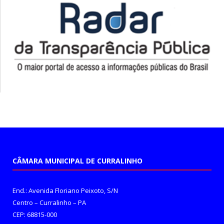
CÂMARA MUNICIPAL DE CURRALINHO
End.: Avenida Floriano Peixoto, S/N
Centro – Curralinho – PA
CEP: 68815-000