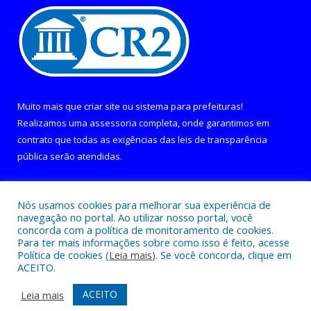
Muito mais que
criar site
ou
sistema para prefeituras
!
Realizamos uma
assessoria
completa, onde garantimos em
contrato que todas as exigências das
leis de transparência
pública
serão atendidas.
Conheça o
PNTP
e o
Radar da Transparência Pública
Nós usamos cookies para melhorar sua experiência de
navegação no portal. Ao utilizar nosso portal, você
concorda com a política de monitoramento de cookies.
Para ter mais informações sobre como isso é feito, acesse
Política de cookies (
Leia mais
). Se você concorda, clique em
Todos os direitos reservados a Câmara Municipal de Curralinho.
ACEITO.
Mapa do Site
Acessar Área Administrativa
ACEITO
Leia mais
Acessar Webmail