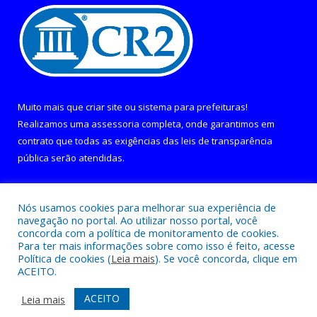
Muito mais que
criar site
ou
sistema para prefeituras
!
Realizamos uma
assessoria
completa, onde garantimos em
contrato que todas as exigências das
leis de transparência
pública
serão atendidas.
Conheça o
PNTP
e o
Radar da Transparência Pública
Nós usamos cookies para melhorar sua experiência de
navegação no portal. Ao utilizar nosso portal, você
concorda com a política de monitoramento de cookies.
Para ter mais informações sobre como isso é feito, acesse
Política de cookies (
Leia mais
). Se você concorda, clique em
Todos os direitos reservados a Câmara Municipal de Curralinho.
ACEITO.
Mapa do Site
Acessar Área Administrativa
ACEITO
Leia mais
Acessar Webmail