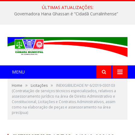
ÚLTIMAS ATUALIZAÇÕES:
Governadora Hana Ghassan é “Cidadã Curralinhense”
MENU
»
»
Home
Licitações
INEXIGIBILIDADE Nº 6/2019-030103
(Contratação de serviços técnicos especializados, relativos a
assessoramento jurídico na área de Direito Administrativo e
Constitucional, Licitações e Contratos Administrativos, assim
como na elaboração de peças e assessoramento na área
precípua)