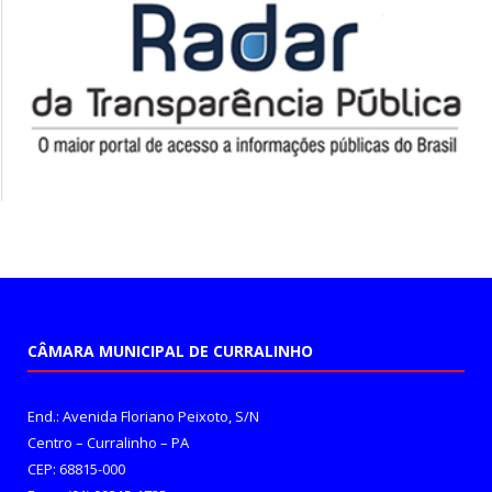
CÂMARA MUNICIPAL DE CURRALINHO
End.: Avenida Floriano Peixoto, S/N
Centro – Curralinho – PA
CEP: 68815-000