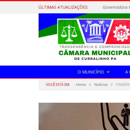
ÚLTIMAS ATUALIZAÇÕES:
Governadora H
O MUNICÍPIO
A
»
»
VOCÊ ESTÁ EM:
Home
Notícias
ITINERÂ