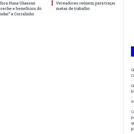
dora Hana Ghassan
Vereadores reúnem para traçar
creche e benefícios do
metas de trabalho
udar” a Curralinho
G
C
G
b
V
C
p
q
p