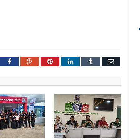
tter
Facebook
Google+
Pinterest
LinkedIn
Tumblr
Email