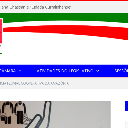
ana Ghassan é “Cidadã Curralinhense”
 CÂMARA
ATIVIDADES DO LEGISLATIVO
SESSÕ
NCIA FLUVIAL COOPERATIVA DA AMAZÔNIA