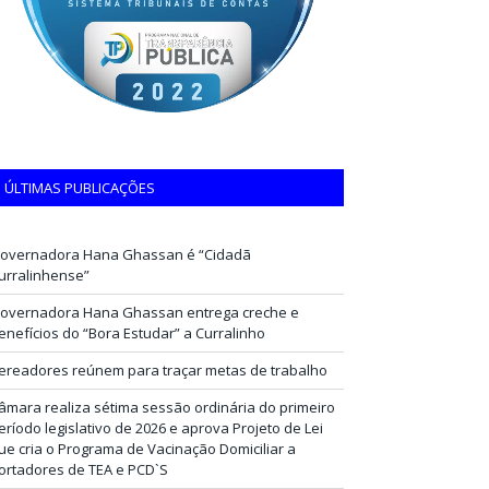
ÚLTIMAS PUBLICAÇÕES
overnadora Hana Ghassan é “Cidadã
urralinhense”
overnadora Hana Ghassan entrega creche e
enefícios do “Bora Estudar” a Curralinho
ereadores reúnem para traçar metas de trabalho
âmara realiza sétima sessão ordinária do primeiro
eríodo legislativo de 2026 e aprova Projeto de Lei
ue cria o Programa de Vacinação Domiciliar a
ortadores de TEA e PCD`S