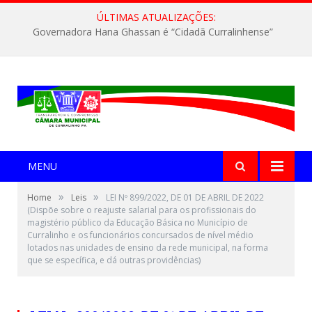
ÚLTIMAS ATUALIZAÇÕES:
Governadora Hana Ghassan é “Cidadã Curralinhense”
MENU
»
»
Home
Leis
LEI Nº 899/2022, DE 01 DE ABRIL DE 2022
(Dispõe sobre o reajuste salarial para os profissionais do
magistério público da Educação Básica no Município de
Curralinho e os funcionários concursados de nível médio
lotados nas unidades de ensino da rede municipal, na forma
que se específica, e dá outras providências)