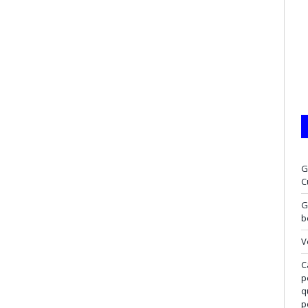
G
C
G
b
V
C
p
q
p