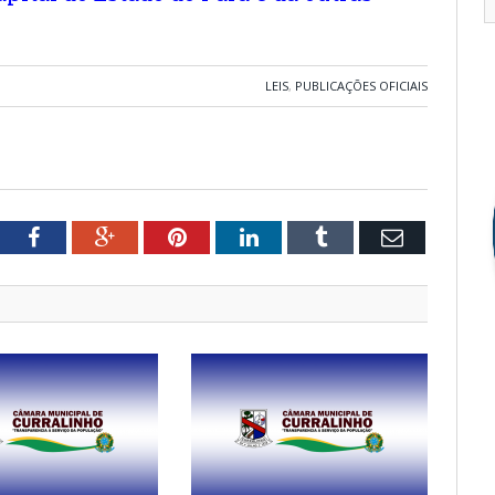
LEIS
,
PUBLICAÇÕES OFICIAIS
tter
Facebook
Google+
Pinterest
LinkedIn
Tumblr
Email