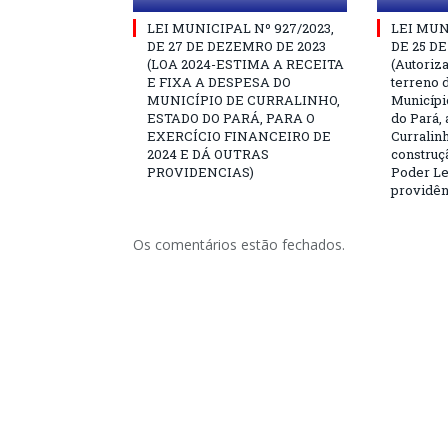
LEI MUNICIPAL Nº 927/2023,
LEI MUN
DE 27 DE DEZEMRO DE 2023
DE 25 D
(LOA 2024-ESTIMA A RECEITA
(Autoriz
E FIXA A DESPESA DO
terreno 
MUNICÍPIO DE CURRALINHO,
Municípi
ESTADO DO PARÁ, PARA O
do Pará,
EXERCÍCIO FINANCEIRO DE
Curralinh
2024 E DÁ OUTRAS
construç
PROVIDENCIAS)
Poder Leg
providên
Os comentários estão fechados.