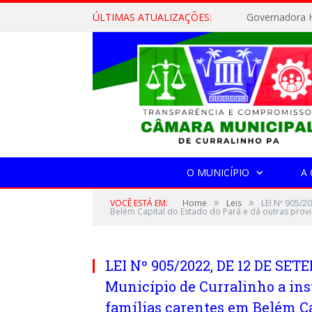
ÚLTIMAS ATUALIZAÇÕES:
Governadora H
O MUNICÍPIO
A
»
»
VOCÊ ESTÁ EM:
Home
Leis
LEI Nº 905/2
Belém Capital do Estado do Pará e dá outras provi
LEI Nº 905/2022, DE 12 DE SET
Município de Curralinho a inst
famílias carentes em Belém Ca