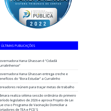
ÚLTIMAS PUBLICAÇÕES
overnadora Hana Ghassan é “Cidadã
urralinhense”
overnadora Hana Ghassan entrega creche e
enefícios do “Bora Estudar” a Curralinho
ereadores reúnem para traçar metas de trabalho
âmara realiza sétima sessão ordinária do primeiro
eríodo legislativo de 2026 e aprova Projeto de Lei
ue cria o Programa de Vacinação Domiciliar a
ortadores de TEA e PCD`S