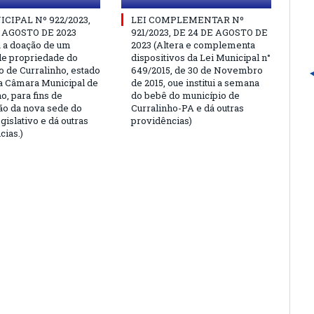
ICIPAL Nº 922/2023,
LEI COMPLEMENTAR Nº
E AGOSTO DE 2023
921/2023, DE 24 DE AGOSTO DE
a a doação de um
2023 (Altera e complementa
de propriedade do
dispositivos da Lei Municipal n°
o de Curralinho, estado
649/2015, de 30 de Novembro
 a Câmara Municipal de
de 2015, oue institui a semana
o, para fins de
do bebê do município de
ão da nova sede do
Curralinho-PA e dá outras
islativo e dá outras
providências)
cias.)