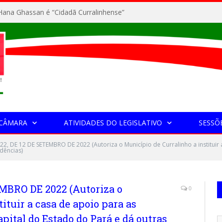
ana Ghassan é “Cidadã Curralinhense”
 CÂMARA
ATIVIDADES DO LEGISLATIVO
SESSÕ
022, DE 12 DE SETEMBRO DE 2022 (Autoriza o Município de Curralinho a instituir
dências)
EMBRO DE 2022 (Autoriza o
0
ituir a casa de apoio para as
pital do Estado do Pará e dá outras