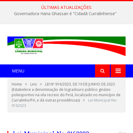
ÚLTIMAS ATUALIZAÇÕES:
Governadora Hana Ghassan é “Cidadã Curralinhense”
MENU
»
»
Home
Leis
LEI Nº 916/2023, DE 19 DE JUNHO DE 2023
(Estabelece a denominação de logradouro público ginásio
poliesportivo na vila recreio do Piriá, localizado no município de
»
Curralinho/PA, e dá outras providências)
Lei-Municipal-No-
9162023