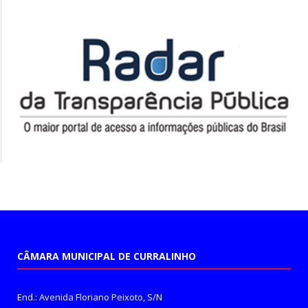
CÂMARA MUNICIPAL DE CURRALINHO
End.: Avenida Floriano Peixoto, S/N