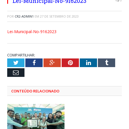
Lei-Municipal-No-9162023
0
POR
CR2-ADMIN1
EM
27 DE SETEMBRO DE 2023
Lei-Municipal-No-9162023
COMPARTILHAR:
Twitter
Facebook
Google+
Pinterest
LinkedIn
Tumblr
Email
CONTEÚDO RELACIONADO