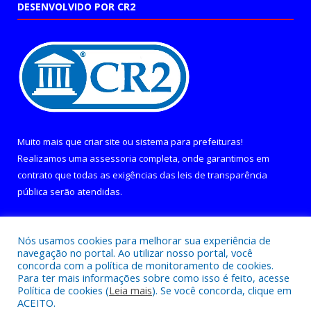
DESENVOLVIDO POR CR2
Muito mais que
criar site
ou
sistema para prefeituras
!
Realizamos uma
assessoria
completa, onde garantimos em
contrato que todas as exigências das
leis de transparência
pública
serão atendidas.
Conheça o
PNTP
e o
Radar da Transparência Pública
Nós usamos cookies para melhorar sua experiência de
navegação no portal. Ao utilizar nosso portal, você
concorda com a política de monitoramento de cookies.
Para ter mais informações sobre como isso é feito, acesse
Política de cookies (
Leia mais
). Se você concorda, clique em
Todos os direitos reservados a Câmara Municipal de Curralinho.
ACEITO.