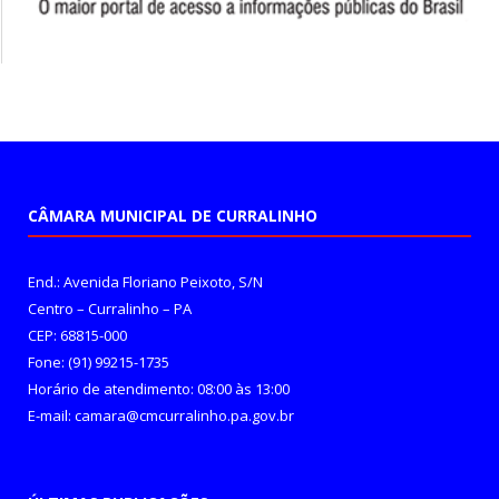
CÂMARA MUNICIPAL DE CURRALINHO
End.: Avenida Floriano Peixoto, S/N
Centro – Curralinho – PA
CEP: 68815-000
Fone: (91) 99215-1735
Horário de atendimento: 08:00 às 13:00
E-mail: camara@cmcurralinho.pa.gov.br