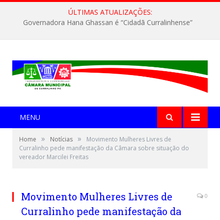
ÚLTIMAS ATUALIZAÇÕES:
Governadora Hana Ghassan é “Cidadã Curralinhense”
MENU
»
»
Home
Notícias
Movimento Mulheres Livres de
Curralinho pede manifestação da Câmara sobre situação do
vereador Marcilei Freitas
Movimento Mulheres Livres de
0
Curralinho pede manifestação da