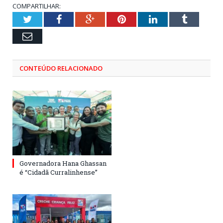
COMPARTILHAR:
Twitter
Facebook
Google+
Pinterest
LinkedIn
Tumblr
Email
CONTEÚDO RELACIONADO
Governadora Hana Ghassan
é “Cidadã Curralinhense”