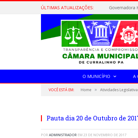
ÚLTIMAS ATUALIZAÇÕES:
Governadora H
O MUNICÍPIO
A
»
VOCÊ ESTÁ EM:
Home
Atividades Legislativa
Pauta dia 20 de Outubro de 201
POR
ADMINISTRADOR
EM
23 DE NOVEMBRO DE 2017