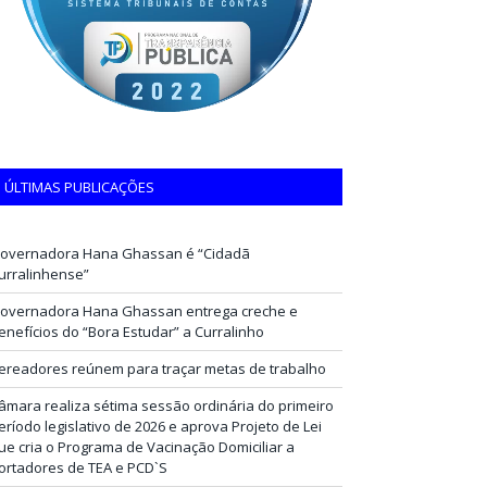
ÚLTIMAS PUBLICAÇÕES
overnadora Hana Ghassan é “Cidadã
urralinhense”
overnadora Hana Ghassan entrega creche e
enefícios do “Bora Estudar” a Curralinho
ereadores reúnem para traçar metas de trabalho
âmara realiza sétima sessão ordinária do primeiro
eríodo legislativo de 2026 e aprova Projeto de Lei
ue cria o Programa de Vacinação Domiciliar a
ortadores de TEA e PCD`S