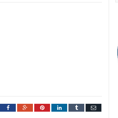
tter
Facebook
Google+
Pinterest
LinkedIn
Tumblr
Email