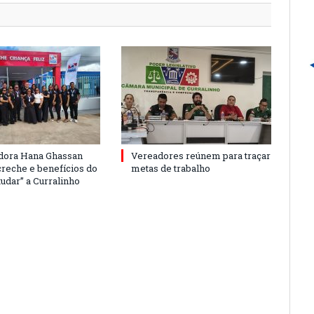
dora Hana Ghassan
Vereadores reúnem para traçar
creche e benefícios do
metas de trabalho
udar” a Curralinho