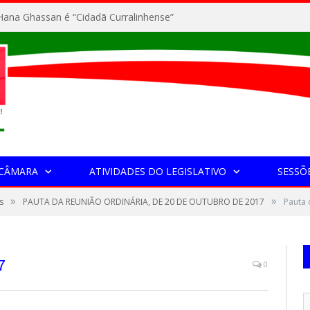
ana Ghassan é “Cidadã Curralinhense”
 CÂMARA
ATIVIDADES DO LEGISLATIVO
SESSÕ
»
»
s
PAUTA DA REUNIÃO ORDINÁRIA, DE 20 DE OUTUBRO DE 2017
Pauta 
7
0