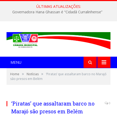
ÚLTIMAS ATUALIZAÇÕES:
Governadora Hana Ghassan é “Cidadã Curralinhense”
MENU
»
»
Home
Notícias
‘Piratas’ que assaltaram barco no Marajó
são presos em Belém
‘Piratas’ que assaltaram barco no
0
Marajó são presos em Belém