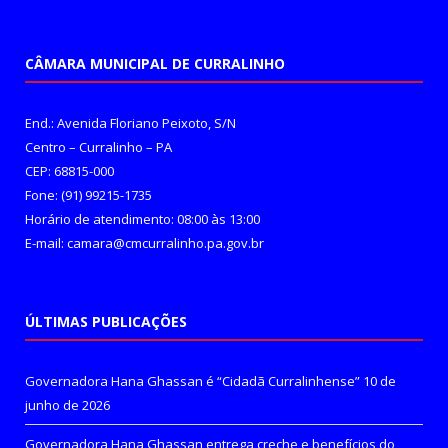
CÂMARA MUNICIPAL DE CURRALINHO
End.: Avenida Floriano Peixoto, S/N
Centro – Curralinho – PA
CEP: 68815-000
Fone: (91) 99215-1735
Horário de atendimento: 08:00 às 13:00
E-mail: camara@cmcurralinho.pa.gov.br
ÚLTIMAS PUBLICAÇÕES
Governadora Hana Ghassan é “Cidadã Curralinhense”
10 de
junho de 2026
Governadora Hana Ghassan entrega creche e benefícios do