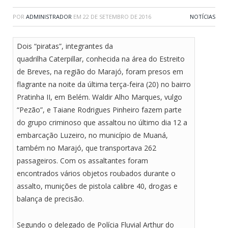
POR
ADMINISTRADOR
EM
22 DE SETEMBRO DE 2016
NOTÍCIAS
Dois “piratas”, integrantes da
quadrilha Caterpillar, conhecida na área do Estreito
de Breves, na região do Marajó, foram presos em
flagrante na noite da última terça-feira (20) no bairro
Pratinha II, em Belém. Waldir Alho Marques, vulgo
“Pezão”, e Taiane Rodrigues Pinheiro fazem parte
do grupo criminoso que assaltou no último dia 12 a
embarcação Luzeiro, no município de Muaná,
também no Marajó, que transportava 262
passageiros. Com os assaltantes foram
encontrados vários objetos roubados durante o
assalto, munições de pistola calibre 40, drogas e
balança de precisão.
Segundo o delegado de Polícia Fluvial Arthur do