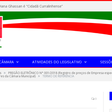
ana Ghassan é “Cidadã Curralinhense”
 CÂMARA
ATIVIDADES DO LEGISLATIVO
SESSÕ
»
s
PREGÃO ELETRÔNICO N° 001/2018 (Registro de preços de Empresa espe
»
res da Câmara Municipal)
TERMO DE REFERÊNCIA
0