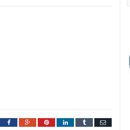
tter
Facebook
Google+
Pinterest
LinkedIn
Tumblr
Email