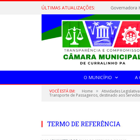
ÚLTIMAS ATUALIZAÇÕES:
Governadora H
O MUNICÍPIO
A
»
VOCÊ ESTÁ EM:
Home
Atividades Legislativa
Transporte de Passageiros, destinado aos Servido
TERMO DE REFERÊNCIA