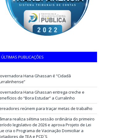
ÚLTIMAS PUBLICAÇÕES
overnadora Hana Ghassan é “Cidadã
urralinhense”
overnadora Hana Ghassan entrega creche e
enefícios do “Bora Estudar” a Curralinho
ereadores reúnem para traçar metas de trabalho
âmara realiza sétima sessão ordinária do primeiro
eríodo legislativo de 2026 e aprova Projeto de Lei
ue cria o Programa de Vacinação Domiciliar a
ortadores de TEA e PCD`S