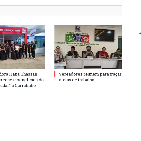
dora Hana Ghassan
Vereadores reúnem para traçar
creche e benefícios do
metas de trabalho
udar” a Curralinho