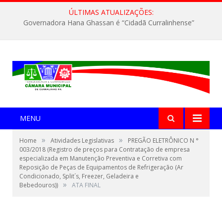
ÚLTIMAS ATUALIZAÇÕES:
Governadora Hana Ghassan é “Cidadã Curralinhense”
MENU
»
»
Home
Atividades Legislativas
PREGÃO ELETRÔNICO N °
003/2018 (Registro de preços para Contratação de empresa
especializada em Manutenção Preventiva e Corretiva com
Reposição de Peças de Equipamentos de Refrigeração (Ar
Condicionado, Split´s, Freezer, Geladeira e
»
Bebedouros))
ATA FINAL