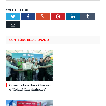
COMPARTILHAR:
Twitter
Facebook
Google+
Pinterest
LinkedIn
Tumblr
Email
CONTEÚDO RELACIONADO
Governadora Hana Ghassan
é “Cidadã Curralinhense”