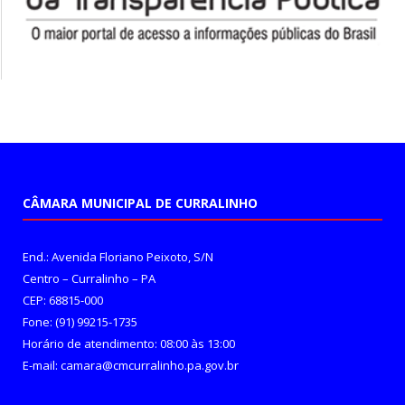
CÂMARA MUNICIPAL DE CURRALINHO
End.: Avenida Floriano Peixoto, S/N
Centro – Curralinho – PA
CEP: 68815-000
Fone: (91) 99215-1735
Horário de atendimento: 08:00 às 13:00
E-mail: camara@cmcurralinho.pa.gov.br