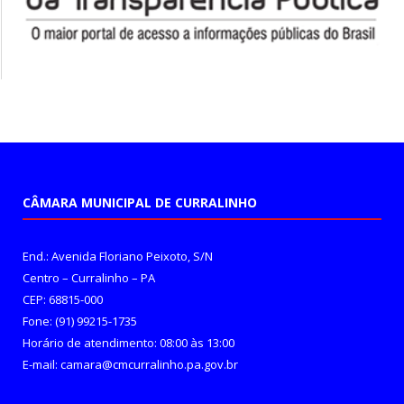
CÂMARA MUNICIPAL DE CURRALINHO
End.: Avenida Floriano Peixoto, S/N
Centro – Curralinho – PA
CEP: 68815-000
Fone: (91) 99215-1735
Horário de atendimento: 08:00 às 13:00
E-mail: camara@cmcurralinho.pa.gov.br