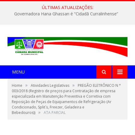
ÚLTIMAS ATUALIZAÇÕES:
Governadora Hana Ghassan é “Cidadã Curralinhense”
MENU
»
»
Home
Atividades Legislativas
PREGÃO ELETRÔNICO N °
003/2018 (Registro de preços para Contratação de empresa
especializada em Manutenção Preventiva e Corretiva com
Reposição de Peças de Equipamentos de Refrigeração (Ar
Condicionado, Split´s, Freezer, Geladeira e
»
Bebedouros))
ATA PARCIAL