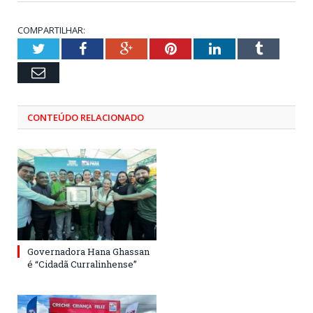
COMPARTILHAR:
Twitter
Facebook
Google+
Pinterest
LinkedIn
Tumblr
Email
CONTEÚDO RELACIONADO
Governadora Hana Ghassan
é “Cidadã Curralinhense”