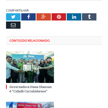
COMPARTILHAR:
Twitter
Facebook
Google+
Pinterest
LinkedIn
Tumblr
Email
CONTEÚDO RELACIONADO
Governadora Hana Ghassan
é “Cidadã Curralinhense”