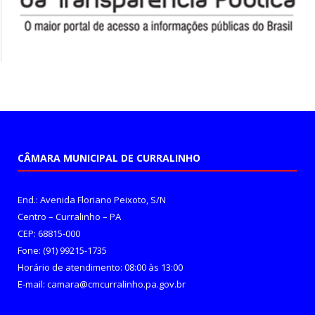
CÂMARA MUNICIPAL DE CURRALINHO
End.: Avenida Floriano Peixoto, S/N
Centro – Curralinho – PA
CEP: 68815-000
Fone: (91) 99215-1735
Horário de atendimento: 08:00 às 13:00
E-mail: camara@cmcurralinho.pa.gov.br