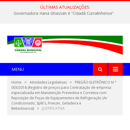
ÚLTIMAS ATUALIZAÇÕES:
Governadora Hana Ghassan é “Cidadã Curralinhense”
MENU
»
»
Home
Atividades Legislativas
PREGÃO ELETRÔNICO N °
003/2018 (Registro de preços para Contratação de empresa
especializada em Manutenção Preventiva e Corretiva com
Reposição de Peças de Equipamentos de Refrigeração (Ar
Condicionado, Split´s, Freezer, Geladeira e
»
Bebedouros))
JUSTIFICATIVA