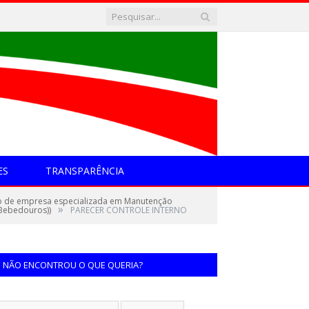
ES
TRANSPARÊNCIA
o de empresa especializada em Manutenção
»
 Bebedouros))
PARECER CONTROLE INTERNO
NÃO ENCONTROU O QUE QUERIA?