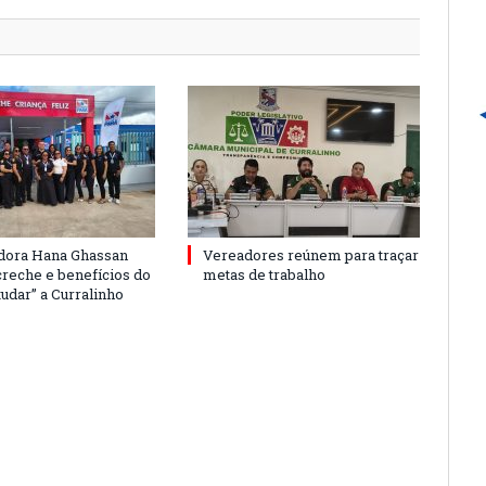
dora Hana Ghassan
Vereadores reúnem para traçar
creche e benefícios do
metas de trabalho
udar” a Curralinho