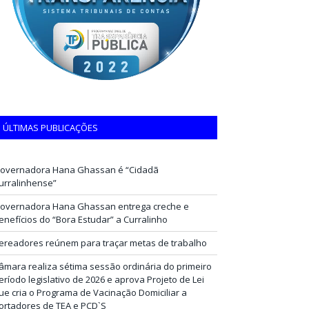
ÚLTIMAS PUBLICAÇÕES
overnadora Hana Ghassan é “Cidadã
urralinhense”
overnadora Hana Ghassan entrega creche e
enefícios do “Bora Estudar” a Curralinho
ereadores reúnem para traçar metas de trabalho
âmara realiza sétima sessão ordinária do primeiro
eríodo legislativo de 2026 e aprova Projeto de Lei
ue cria o Programa de Vacinação Domiciliar a
ortadores de TEA e PCD`S