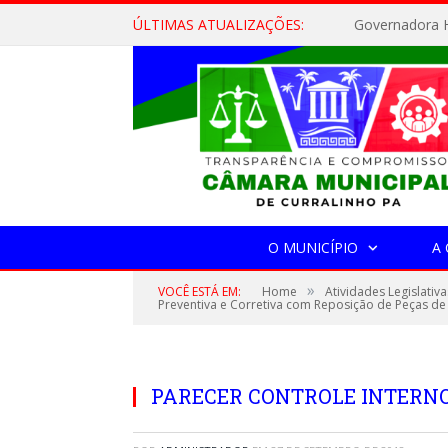
ÚLTIMAS ATUALIZAÇÕES:
Governadora H
O MUNICÍPIO
A
»
VOCÊ ESTÁ EM:
Home
Atividades Legislativa
Preventiva e Corretiva com Reposição de Peças de 
PARECER CONTROLE INTERN