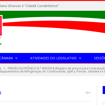
ana Ghassan é “Cidadã Curralinhense”
 CÂMARA
ATIVIDADES DO LEGISLATIVO
SESSÕ
»
s
PREGÃO ELETRÔNICO N ° 003/2018 (Registro de preços para Contrataçã
Equipamentos de Refrigeração (Ar Condicionado, Split´s, Freezer, Geladeira e
O
0