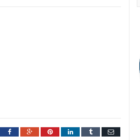
tter
Facebook
Google+
Pinterest
LinkedIn
Tumblr
Email