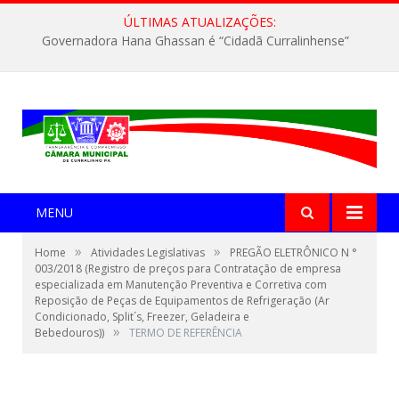
ÚLTIMAS ATUALIZAÇÕES:
Governadora Hana Ghassan é “Cidadã Curralinhense”
MENU
»
»
Home
Atividades Legislativas
PREGÃO ELETRÔNICO N °
003/2018 (Registro de preços para Contratação de empresa
especializada em Manutenção Preventiva e Corretiva com
Reposição de Peças de Equipamentos de Refrigeração (Ar
Condicionado, Split´s, Freezer, Geladeira e
»
Bebedouros))
TERMO DE REFERÊNCIA