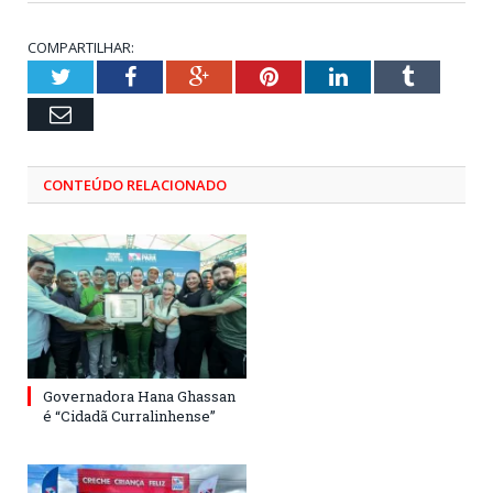
COMPARTILHAR:
Twitter
Facebook
Google+
Pinterest
LinkedIn
Tumblr
Email
CONTEÚDO RELACIONADO
Governadora Hana Ghassan
é “Cidadã Curralinhense”