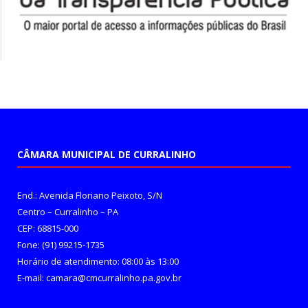
CÂMARA MUNICIPAL DE CURRALINHO
End.: Avenida Floriano Peixoto, S/N
Centro – Curralinho – PA
CEP: 68815-000
Fone: (91) 99215-1735
Horário de atendimento: 08:00 às 13:00
E-mail: camara@cmcurralinho.pa.gov.br