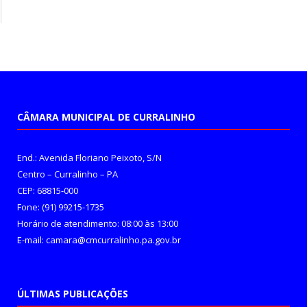
CÂMARA MUNICIPAL DE CURRALINHO
End.: Avenida Floriano Peixoto, S/N
Centro – Curralinho – PA
CEP: 68815-000
Fone: (91) 99215-1735
Horário de atendimento: 08:00 às 13:00
E-mail: camara@cmcurralinho.pa.gov.br
ÚLTIMAS PUBLICAÇÕES