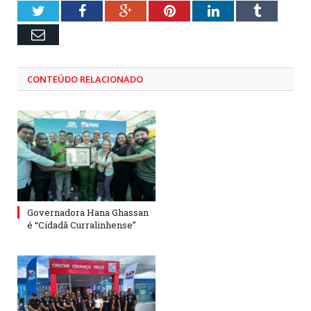
Twitter
Facebook
Google+
Pinterest
LinkedIn
Tumblr
Email
CONTEÚDO RELACIONADO
Governadora Hana Ghassan
é “Cidadã Curralinhense”