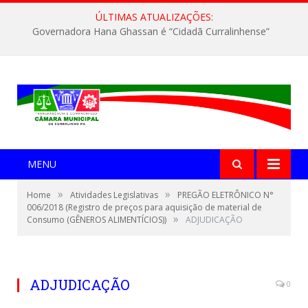
ÚLTIMAS ATUALIZAÇÕES:
Governadora Hana Ghassan é “Cidadã Curralinhense”
MENU
»
»
Home
Atividades Legislativas
PREGÃO ELETRÔNICO N°
006/2018 (Registro de preços para aquisição de material de
»
Consumo (GÊNEROS ALIMENTÍCIOS))
ADJUDICAÇÃO
ADJUDICAÇÃO
0