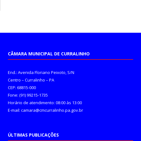
CÂMARA MUNICIPAL DE CURRALINHO
End.: Avenida Floriano Peixoto, S/N
Centro – Curralinho – PA
CEP: 68815-000
Fone: (91) 99215-1735
Horário de atendimento: 08:00 às 13:00
E-mail: camara@cmcurralinho.pa.gov.br
ÚLTIMAS PUBLICAÇÕES