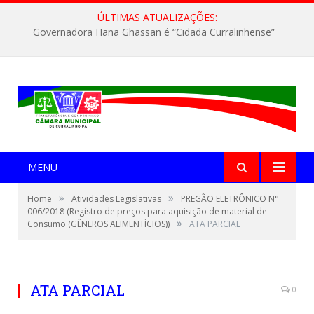
ÚLTIMAS ATUALIZAÇÕES:
Governadora Hana Ghassan é “Cidadã Curralinhense”
MENU
»
»
Home
Atividades Legislativas
PREGÃO ELETRÔNICO N°
006/2018 (Registro de preços para aquisição de material de
»
Consumo (GÊNEROS ALIMENTÍCIOS))
ATA PARCIAL
ATA PARCIAL
0