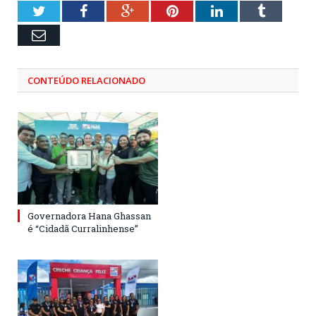
Twitter
Facebook
Google+
Pinterest
LinkedIn
Tumblr
Email
CONTEÚDO RELACIONADO
Governadora Hana Ghassan
é “Cidadã Curralinhense”