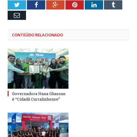
Twitter
Facebook
Google+
Pinterest
LinkedIn
Tumblr
Email
CONTEÚDO RELACIONADO
Governadora Hana Ghassan
é “Cidadã Curralinhense”