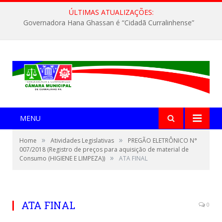
ÚLTIMAS ATUALIZAÇÕES:
Governadora Hana Ghassan é “Cidadã Curralinhense”
MENU
»
»
Home
Atividades Legislativas
PREGÃO ELETRÔNICO N°
007/2018 (Registro de preços para aquisição de material de
»
Consumo (HIGIENE E LIMPEZA))
ATA FINAL
ATA FINAL
0