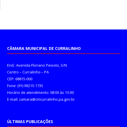
CÂMARA MUNICIPAL DE CURRALINHO
End.: Avenida Floriano Peixoto, S/N
Centro – Curralinho – PA
CEP: 68815-000
Fone: (91) 99215-1735
Horário de atendimento: 08:00 às 13:00
E-mail: camara@cmcurralinho.pa.gov.br
ÚLTIMAS PUBLICAÇÕES