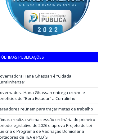
ÚLTIMAS PUBLICAÇÕES
overnadora Hana Ghassan é “Cidadã
urralinhense”
overnadora Hana Ghassan entrega creche e
enefícios do “Bora Estudar” a Curralinho
ereadores reúnem para traçar metas de trabalho
âmara realiza sétima sessão ordinária do primeiro
eríodo legislativo de 2026 e aprova Projeto de Lei
ue cria o Programa de Vacinação Domiciliar a
ortadores de TEA e PCD`S