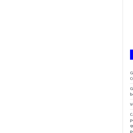
G
C
G
b
V
C
p
q
p