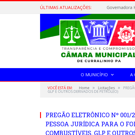
ÚLTIMAS ATUALIZAÇÕES:
Governadora H
O MUNICÍPIO
A
»
»
VOCÊ ESTÁ EM:
Home
Licitações
PREGÃ
GLP E OUTROS DERIVADOS DE PETRÓLEO)
PREGÃO ELETRÔNICO Nº 001/
PESSOA JURÍDICA PARA O F
COMBUSTÍVEIS, GLP E OUTRO