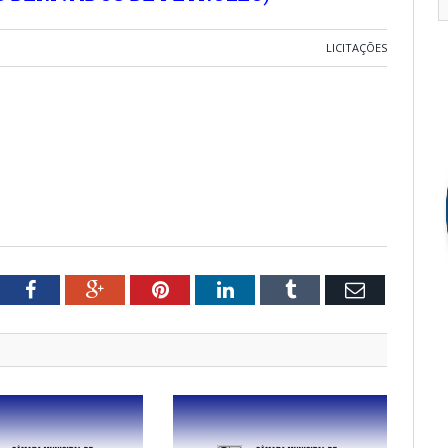
LICITAÇÕES
tter
Facebook
Google+
Pinterest
LinkedIn
Tumblr
Email