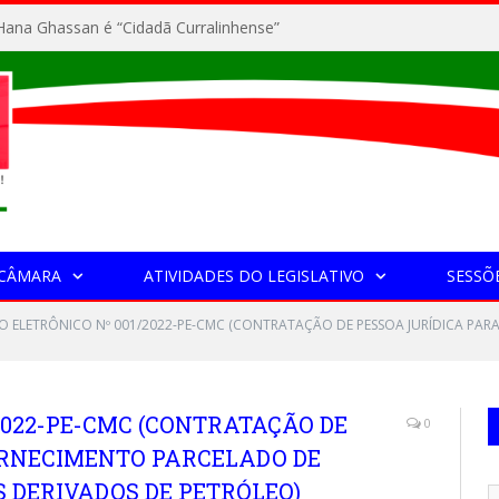
ana Ghassan é “Cidadã Curralinhense”
 CÂMARA
ATIVIDADES DO LEGISLATIVO
SESSÕ
O ELETRÔNICO Nº 001/2022-PE-CMC (CONTRATAÇÃO DE PESSOA JURÍDICA PAR
2022-PE-CMC (CONTRATAÇÃO DE
0
ORNECIMENTO PARCELADO DE
S DERIVADOS DE PETRÓLEO)