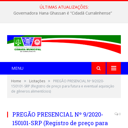
ÚLTIMAS ATUALIZAÇÕES:
Governadora Hana Ghassan é “Cidadã Curralinhense”
MENU
»
»
Home
Licitações
PREGÃO PRESENCIAL Nº 9/2020-
150101-SRP (Registro de preço para futura e eventual aquisição
de gêneros alimentícios)
PREGÃO PRESENCIAL Nº 9/2020-
0
150101-SRP (Registro de preço para