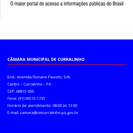
CÂMARA MUNICIPAL DE CURRALINHO
End.: Avenida Floriano Peixoto, S/N
Centro – Curralinho – PA
CEP: 68815-000
Fone: (91) 99215-1735
Horário de atendimento: 08:00 às 13:00
E-mail: camara@cmcurralinho.pa.gov.br