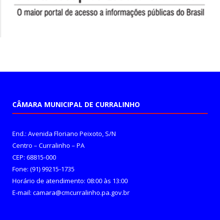
CÂMARA MUNICIPAL DE CURRALINHO
End.: Avenida Floriano Peixoto, S/N
Centro – Curralinho – PA
CEP: 68815-000
Fone: (91) 99215-1735
Horário de atendimento: 08:00 às 13:00
E-mail: camara@cmcurralinho.pa.gov.br