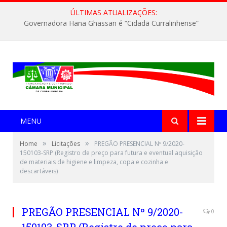
ÚLTIMAS ATUALIZAÇÕES:
Governadora Hana Ghassan é “Cidadã Curralinhense”
MENU
»
»
Home
Licitações
PREGÃO PRESENCIAL Nº 9/2020-
150103-SRP (Registro de preço para futura e eventual aquisição
de materiais de higiene e limpeza, copa e cozinha e
descartáveis)
PREGÃO PRESENCIAL Nº 9/2020-
0