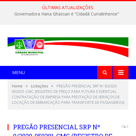
ÚLTIMAS ATUALIZAÇÕES:
Governadora Hana Ghassan é “Cidadã Curralinhense”
MENU
»
»
Home
Licitações
PREGÃO PRESENCIAL SRP Nº 9/2020-
050201-CMC (REGISTRO DE PREÇO PARA FUTURA E EVENTUAL
CONTRATAÇÃO DE EMPRESA PARA PRESTAÇÃO DE SERVIÇOS DE
LOCAÇÃO DE EMBARCAÇÃO PARA TRANSPORTE DE PASSAGEIROS)
PREGÃO PRESENCIAL SRP Nº
0