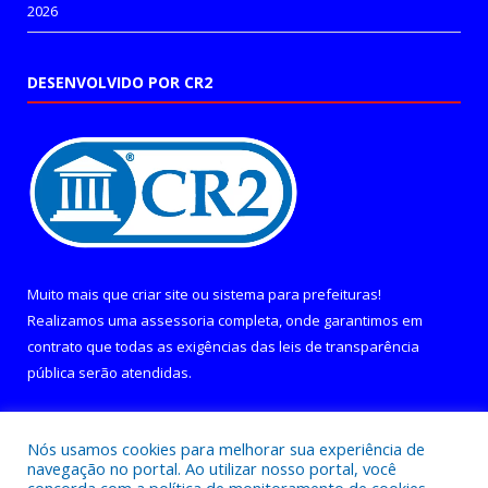
2026
DESENVOLVIDO POR CR2
Muito mais que
criar site
ou
sistema para prefeituras
!
Realizamos uma
assessoria
completa, onde garantimos em
contrato que todas as exigências das
leis de transparência
pública
serão atendidas.
Conheça o
PNTP
e o
Radar da Transparência Pública
Nós usamos cookies para melhorar sua experiência de
navegação no portal. Ao utilizar nosso portal, você