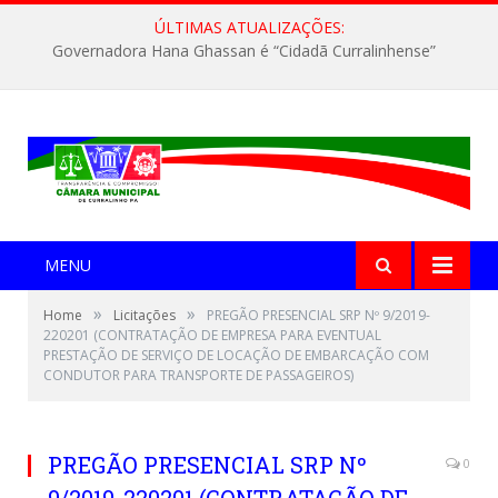
ÚLTIMAS ATUALIZAÇÕES:
Governadora Hana Ghassan é “Cidadã Curralinhense”
MENU
»
»
Home
Licitações
PREGÃO PRESENCIAL SRP Nº 9/2019-
220201 (CONTRATAÇÃO DE EMPRESA PARA EVENTUAL
PRESTAÇÃO DE SERVIÇO DE LOCAÇÃO DE EMBARCAÇÃO COM
CONDUTOR PARA TRANSPORTE DE PASSAGEIROS)
PREGÃO PRESENCIAL SRP Nº
0