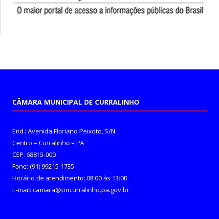
CÂMARA MUNICIPAL DE CURRALINHO
End.: Avenida Floriano Peixoto, S/N
Centro – Curralinho – PA
CEP: 68815-000
Fone: (91) 99215-1735
Horário de atendimento: 08:00 às 13:00
E-mail: camara@cmcurralinho.pa.gov.br