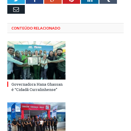
Email
CONTEÚDO RELACIONADO
Governadora Hana Ghassan
é “Cidadã Curralinhense”