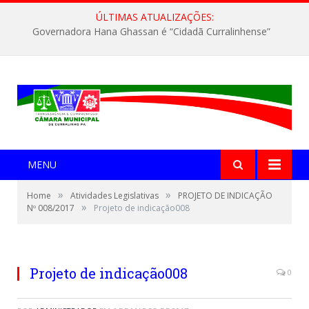
ÚLTIMAS ATUALIZAÇÕES:
Governadora Hana Ghassan é “Cidadã Curralinhense”
MENU
»
»
Home
Atividades Legislativas
PROJETO DE INDICAÇÃO
»
Nº 008/2017
Projeto de indicação008
Projeto de indicação008
0