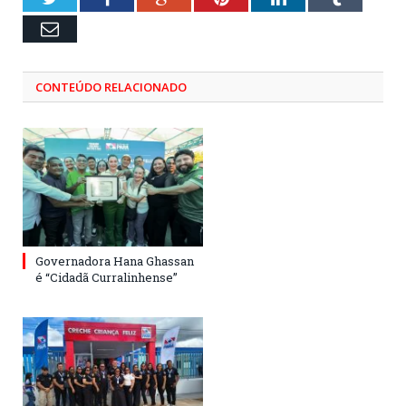
Email
CONTEÚDO RELACIONADO
Governadora Hana Ghassan
é “Cidadã Curralinhense”