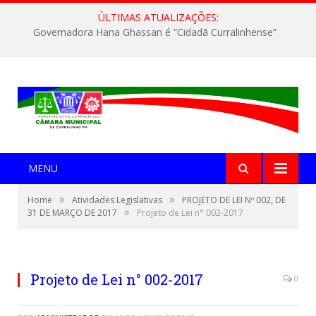
ÚLTIMAS ATUALIZAÇÕES:
Governadora Hana Ghassan é “Cidadã Curralinhense”
MENU
»
»
Home
Atividades Legislativas
PROJETO DE LEI Nº 002, DE
»
31 DE MARÇO DE 2017
Projeto de Lei n° 002-2017
Projeto de Lei n° 002-2017
0