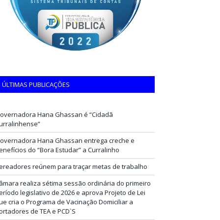
ÚLTIMAS PUBLICAÇÕES
overnadora Hana Ghassan é “Cidadã
urralinhense”
overnadora Hana Ghassan entrega creche e
enefícios do “Bora Estudar” a Curralinho
ereadores reúnem para traçar metas de trabalho
âmara realiza sétima sessão ordinária do primeiro
eríodo legislativo de 2026 e aprova Projeto de Lei
ue cria o Programa de Vacinação Domiciliar a
ortadores de TEA e PCD`S