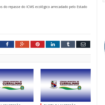
dos do repasse do ICMS ecológico arrecadado pelo Estado
tter
Facebook
Google+
Pinterest
LinkedIn
Tumblr
Email