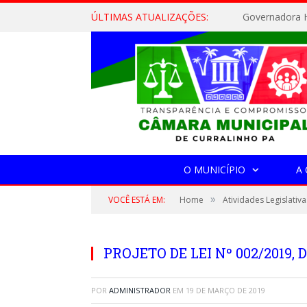
ÚLTIMAS ATUALIZAÇÕES:
Governadora H
O MUNICÍPIO
A
»
VOCÊ ESTÁ EM:
Home
Atividades Legislativa
PROJETO DE LEI Nº 002/2019, 
POR
ADMINISTRADOR
EM
19 DE MARÇO DE 2019