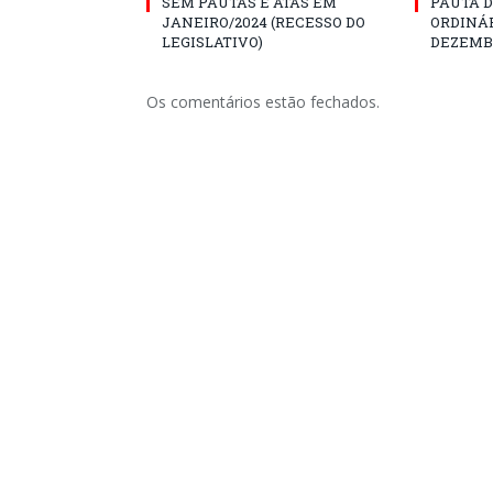
SEM PAUTAS E ATAS EM
PAUTA D
JANEIRO/2024 (RECESSO DO
ORDINÁR
LEGISLATIVO)
DEZEMBR
Os comentários estão fechados.