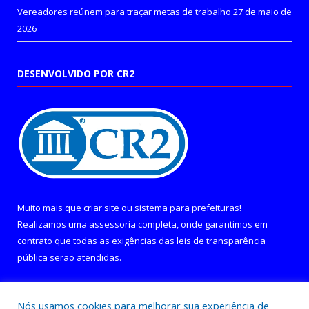
Vereadores reúnem para traçar metas de trabalho
27 de maio de
2026
DESENVOLVIDO POR CR2
Muito mais que
criar site
ou
sistema para prefeituras
!
Realizamos uma
assessoria
completa, onde garantimos em
contrato que todas as exigências das
leis de transparência
pública
serão atendidas.
Conheça o
PNTP
e o
Radar da Transparência Pública
Nós usamos cookies para melhorar sua experiência de