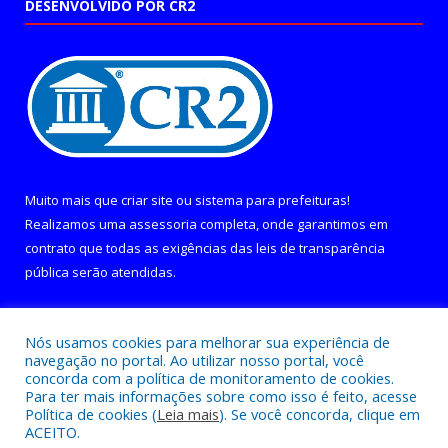
DESENVOLVIDO POR CR2
Muito mais que
criar site
ou
sistema para prefeituras
!
Realizamos uma
assessoria
completa, onde garantimos em
contrato que todas as exigências das
leis de transparência
pública
serão atendidas.
Conheça o
PNTP
e o
Radar da Transparência Pública
Nós usamos cookies para melhorar sua experiência de
navegação no portal. Ao utilizar nosso portal, você
concorda com a política de monitoramento de cookies.
Para ter mais informações sobre como isso é feito, acesse
Política de cookies (
Leia mais
). Se você concorda, clique em
Todos os direitos reservados a Câmara Municipal de Curralinho.
ACEITO.