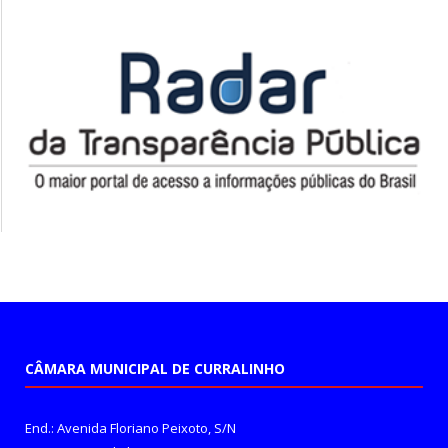
CÂMARA MUNICIPAL DE CURRALINHO
End.: Avenida Floriano Peixoto, S/N