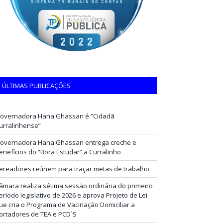
ÚLTIMAS PUBLICAÇÕES
overnadora Hana Ghassan é “Cidadã
urralinhense”
overnadora Hana Ghassan entrega creche e
enefícios do “Bora Estudar” a Curralinho
ereadores reúnem para traçar metas de trabalho
âmara realiza sétima sessão ordinária do primeiro
eríodo legislativo de 2026 e aprova Projeto de Lei
ue cria o Programa de Vacinação Domiciliar a
ortadores de TEA e PCD`S