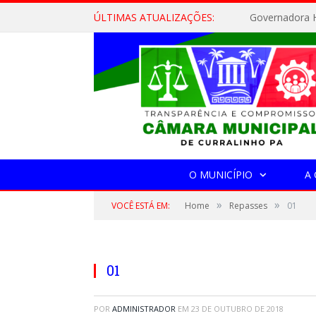
ÚLTIMAS ATUALIZAÇÕES:
Governadora H
O MUNICÍPIO
A
»
»
VOCÊ ESTÁ EM:
Home
Repasses
01
01
POR
ADMINISTRADOR
EM
23 DE OUTUBRO DE 2018