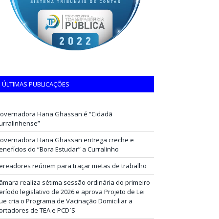
ÚLTIMAS PUBLICAÇÕES
overnadora Hana Ghassan é “Cidadã
urralinhense”
overnadora Hana Ghassan entrega creche e
enefícios do “Bora Estudar” a Curralinho
ereadores reúnem para traçar metas de trabalho
âmara realiza sétima sessão ordinária do primeiro
eríodo legislativo de 2026 e aprova Projeto de Lei
ue cria o Programa de Vacinação Domiciliar a
ortadores de TEA e PCD`S