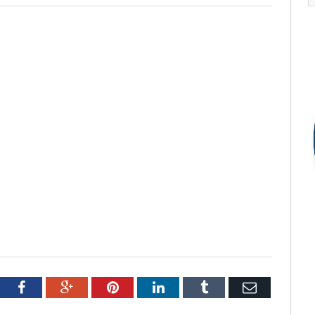
tter
Facebook
Google+
Pinterest
LinkedIn
Tumblr
Email