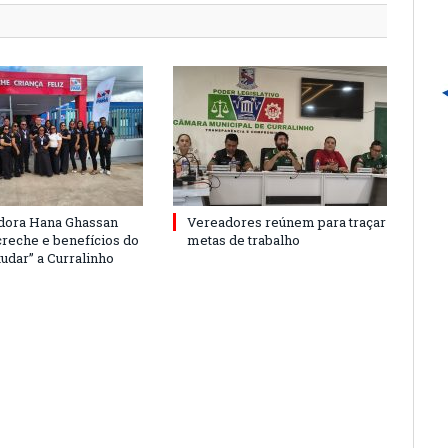
dora Hana Ghassan
Vereadores reúnem para traçar
creche e benefícios do
metas de trabalho
udar” a Curralinho