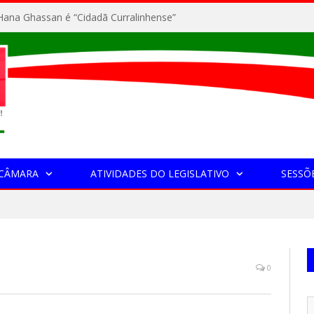
ana Ghassan é “Cidadã Curralinhense”
 CÂMARA
ATIVIDADES DO LEGISLATIVO
SESSÕ
0