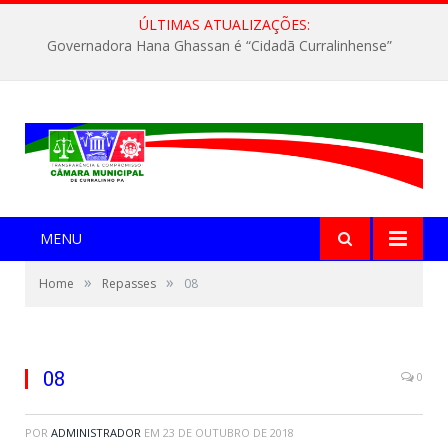
ÚLTIMAS ATUALIZAÇÕES:
Governadora Hana Ghassan é “Cidadã Curralinhense”
MENU
»
»
Home
Repasses
08
08
0
POR
ADMINISTRADOR
EM
23 DE OUTUBRO DE 2018