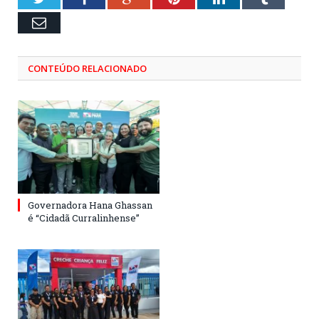
Email
CONTEÚDO RELACIONADO
Governadora Hana Ghassan
é “Cidadã Curralinhense”