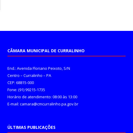
CÂMARA MUNICIPAL DE CURRALINHO
End.: Avenida Floriano Peixoto, S/N
Centro – Curralinho – PA
CEP: 68815-000
Fone: (91) 99215-1735
Horário de atendimento: 08:00 às 13:00
E-mail: camara@cmcurralinho.pa.gov.br
ÚLTIMAS PUBLICAÇÕES