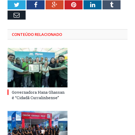
Twitter
Facebook
Google+
Pinterest
LinkedIn
Tumblr
Email
CONTEÚDO RELACIONADO
Governadora Hana Ghassan
é “Cidadã Curralinhense”