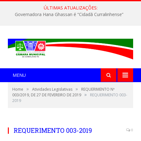
ÚLTIMAS ATUALIZAÇÕES:
Governadora Hana Ghassan é “Cidadã Curralinhense”
MENU
»
»
Home
Atividades Legislativas
REQUERIMENTO Nº
»
003/2019, DE 27 DE FEVEREIRO DE 2019
REQUERIMENTO 003-
2019
REQUERIMENTO 003-2019
0