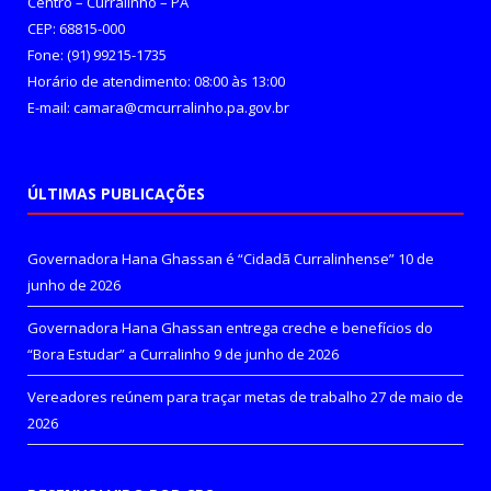
Centro – Curralinho – PA
CEP: 68815-000
Fone: (91) 99215-1735
Horário de atendimento: 08:00 às 13:00
E-mail: camara@cmcurralinho.pa.gov.br
ÚLTIMAS PUBLICAÇÕES
Governadora Hana Ghassan é “Cidadã Curralinhense”
10 de
junho de 2026
Governadora Hana Ghassan entrega creche e benefícios do
“Bora Estudar” a Curralinho
9 de junho de 2026
Vereadores reúnem para traçar metas de trabalho
27 de maio de
2026