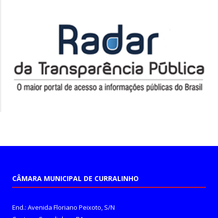
CÂMARA MUNICIPAL DE CURRALINHO
End.: Avenida Floriano Peixoto, S/N