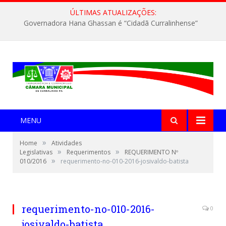
ÚLTIMAS ATUALIZAÇÕES:
Governadora Hana Ghassan é “Cidadã Curralinhense”
MENU
»
Home
Atividades
»
»
Legislativas
Requerimentos
REQUERIMENTO Nº
»
010/2016
requerimento-no-010-2016-josivaldo-batista
requerimento-no-010-2016-
0
josivaldo-batista