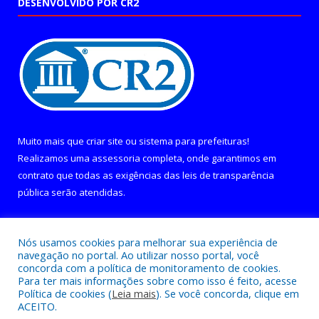
DESENVOLVIDO POR CR2
Muito mais que
criar site
ou
sistema para prefeituras
!
Realizamos uma
assessoria
completa, onde garantimos em
contrato que todas as exigências das
leis de transparência
pública
serão atendidas.
Conheça o
PNTP
e o
Radar da Transparência Pública
Nós usamos cookies para melhorar sua experiência de
navegação no portal. Ao utilizar nosso portal, você
concorda com a política de monitoramento de cookies.
Para ter mais informações sobre como isso é feito, acesse
Política de cookies (
Leia mais
). Se você concorda, clique em
Todos os direitos reservados a Câmara Municipal de Curralinho.
ACEITO.