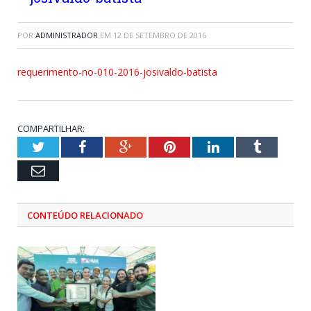
POR
ADMINISTRADOR
EM
12 DE SETEMBRO DE 2016
requerimento-no-010-2016-josivaldo-batista
COMPARTILHAR:
Twitter
Facebook
Google+
Pinterest
LinkedIn
Tumblr
Email
CONTEÚDO RELACIONADO