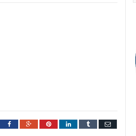
tter
Facebook
Google+
Pinterest
LinkedIn
Tumblr
Email