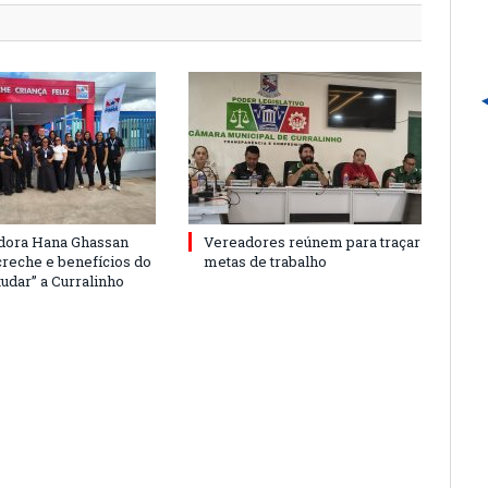
dora Hana Ghassan
Vereadores reúnem para traçar
creche e benefícios do
metas de trabalho
udar” a Curralinho