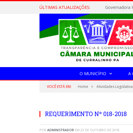
ÚLTIMAS ATUALIZAÇÕES:
Governadora H
O MUNICÍPIO
A
»
VOCÊ ESTÁ EM:
Home
Atividades Legislativa
REQUERIMENTO Nº 018-2018
POR
ADMINISTRADOR
EM
23 DE OUTUBRO DE 2018