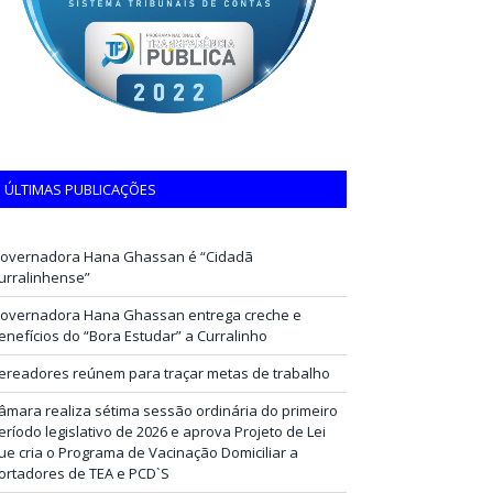
ÚLTIMAS PUBLICAÇÕES
overnadora Hana Ghassan é “Cidadã
urralinhense”
overnadora Hana Ghassan entrega creche e
enefícios do “Bora Estudar” a Curralinho
ereadores reúnem para traçar metas de trabalho
âmara realiza sétima sessão ordinária do primeiro
eríodo legislativo de 2026 e aprova Projeto de Lei
ue cria o Programa de Vacinação Domiciliar a
ortadores de TEA e PCD`S