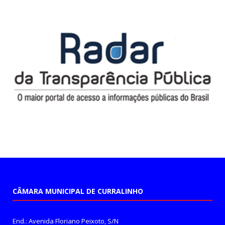
CÂMARA MUNICIPAL DE CURRALINHO
End.: Avenida Floriano Peixoto, S/N