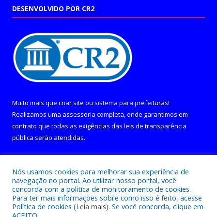
DESENVOLVIDO POR CR2
Muito mais que
criar site
ou
sistema para prefeituras
!
Realizamos uma
assessoria
completa, onde garantimos em
contrato que todas as exigências das
leis de transparência
pública
serão atendidas.
Conheça o
PNTP
e o
Radar da Transparência Pública
Nós usamos cookies para melhorar sua experiência de
navegação no portal. Ao utilizar nosso portal, você
concorda com a política de monitoramento de cookies.
Para ter mais informações sobre como isso é feito, acesse
Política de cookies (
Leia mais
). Se você concorda, clique em
Todos os direitos reservados a Câmara Municipal de Curralinho.
ACEITO.