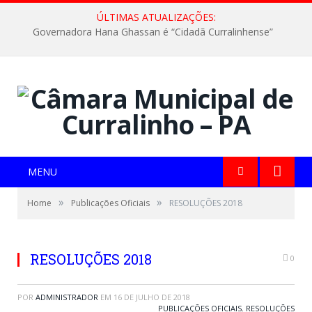
ÚLTIMAS ATUALIZAÇÕES:
Governadora Hana Ghassan é “Cidadã Curralinhense”
MENU
»
»
Home
Publicações Oficiais
RESOLUÇÕES 2018
RESOLUÇÕES 2018
0
POR
ADMINISTRADOR
EM
16 DE JULHO DE 2018
PUBLICAÇÕES OFICIAIS
,
RESOLUÇÕES