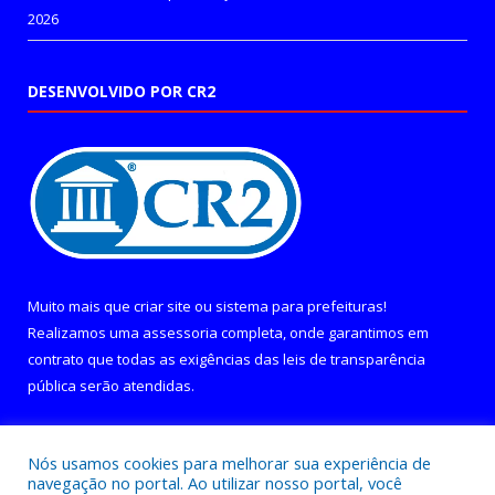
2026
DESENVOLVIDO POR CR2
Muito mais que
criar site
ou
sistema para prefeituras
!
Realizamos uma
assessoria
completa, onde garantimos em
contrato que todas as exigências das
leis de transparência
pública
serão atendidas.
Conheça o
PNTP
e o
Radar da Transparência Pública
Nós usamos cookies para melhorar sua experiência de
navegação no portal. Ao utilizar nosso portal, você