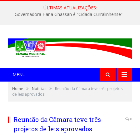
ÚLTIMAS ATUALIZAÇÕES:
Governadora Hana Ghassan é “Cidadã Curralinhense”
MENU
»
»
Home
Notícias
Reunião da Câmara teve três projetos
de leis aprovados
Reunião da Câmara teve três
0
projetos de leis aprovados