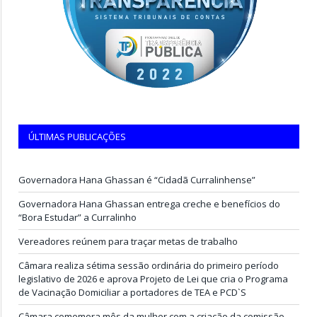
ÚLTIMAS PUBLICAÇÕES
Governadora Hana Ghassan é “Cidadã Curralinhense”
Governadora Hana Ghassan entrega creche e benefícios do
“Bora Estudar” a Curralinho
Vereadores reúnem para traçar metas de trabalho
Câmara realiza sétima sessão ordinária do primeiro período
legislativo de 2026 e aprova Projeto de Lei que cria o Programa
de Vacinação Domiciliar a portadores de TEA e PCD`S
Câmara comemora mês da mulher com a criação da comissão