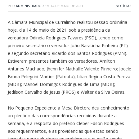
POR
ADMINISTRADOR
EM
14 DE MAIO DE 2021
NOTÍCIAS
A Câmara Municipal de Curralinho realizou sessão ordinária
hoje, dia 14 de maio de 2021, sob a presidência da
vereadora Odinéia Rodrigues Tavares (PSD), tendo como
primeiro secretário o vereador João Baratinha Pinheiro (PT)
e segundo secretário Ricardo dos Santos Rodrigues (PMN).
Estiveram presentes também os vereadores, Amilton
Antunes Machado; Jhennifer Nathallie Valente Pinheiro; Jocele
Bruna Pelegrini Martins (Patriota); Lilian Regina Costa Pureza
(MDB); Manoel Domingos Rodrigues de Lima (MDB);
Jedilson Carvalho de Jesus (PROS) e Walter da Silva Oeiras.
No Pequeno Expediente a Mesa Diretora deu conhecimento
ao plenário das correspondências recebidas durante a
semana, e a resposta do prefeito Cleber Edson Rodrigues
aos requerimentos, e as providencias que estão sendo
tomadas para solucionar os problemas que estão sendo