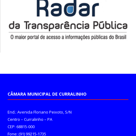
CÂMARA MUNICIPAL DE CURRALINHO
End.: Avenida Floriano Peixoto, S/N
Centro – Curralinho – PA
CEP: 68815-000
Fone: (91) 99215-1735