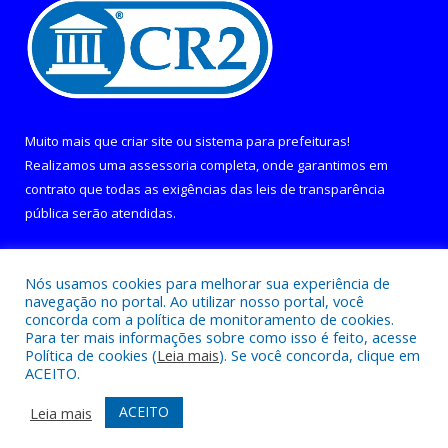
Muito mais que
criar site
ou
sistema para prefeituras
!
Realizamos uma
assessoria
completa, onde garantimos em
contrato que todas as exigências das
leis de transparência
pública
serão atendidas.
Conheça o
PNTP
e o
Radar da Transparência Pública
Nós usamos cookies para melhorar sua experiência de
navegação no portal. Ao utilizar nosso portal, você
concorda com a política de monitoramento de cookies.
Para ter mais informações sobre como isso é feito, acesse
Política de cookies (
Leia mais
). Se você concorda, clique em
Todos os direitos reservados a Câmara Municipal de Curralinho.
ACEITO.
Mapa do Site
Acessar Área Administrativa
ACEITO
Leia mais
Acessar Webmail