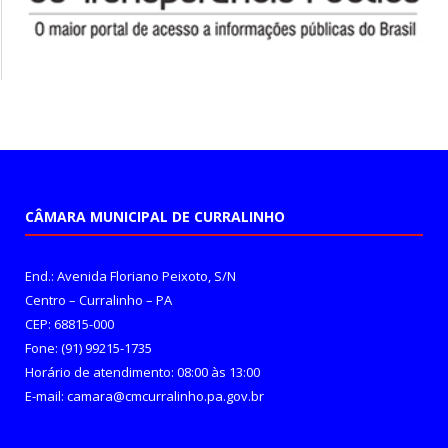
CÂMARA MUNICIPAL DE CURRALINHO
End.: Avenida Floriano Peixoto, S/N
Centro – Curralinho – PA
CEP: 68815-000
Fone: (91) 99215-1735
Horário de atendimento: 08:00 às 13:00
E-mail: camara@cmcurralinho.pa.gov.br