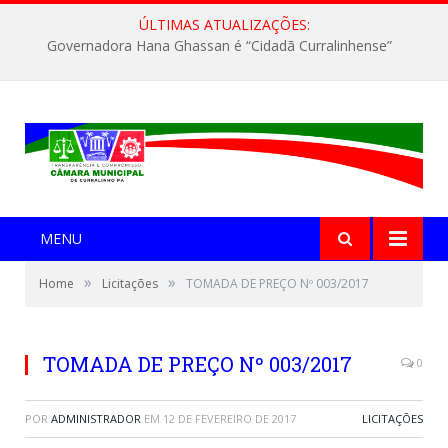
ÚLTIMAS ATUALIZAÇÕES:
Governadora Hana Ghassan é “Cidadã Curralinhense”
MENU
»
»
Home
Licitações
TOMADA DE PREÇO Nº 003/2017
TOMADA DE PREÇO Nº 003/2017
0
POR
ADMINISTRADOR
EM
12 DE FEVEREIRO DE 2017
LICITAÇÕES