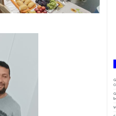
G
C
G
b
V
C