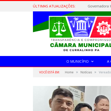
ÚLTIMAS ATUALIZAÇÕES:
Governadora H
O MUNICÍPIO
A
»
»
VOCÊ ESTÁ EM:
Home
Notícias
Vereado