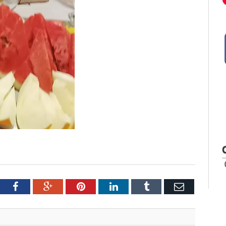
tter
Facebook
Google+
Pinterest
LinkedIn
Tumblr
Email