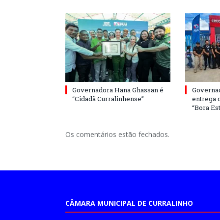
Governadora Hana Ghassan é
Governa
“Cidadã Curralinhense”
entrega 
“Bora Est
Os comentários estão fechados.
CÂMARA MUNICIPAL DE CURRALINHO