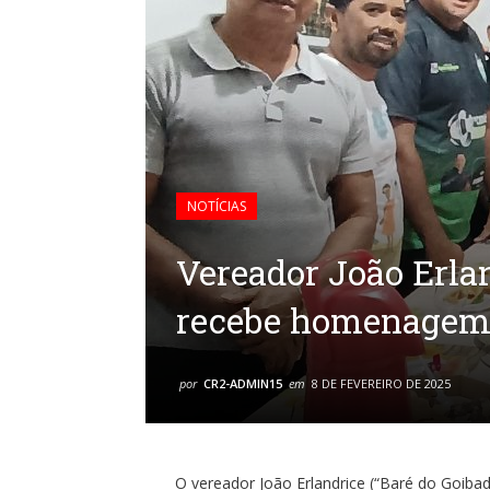
NOTÍCIAS
Vereador João Erlan
recebe homenagem 
por
CR2-ADMIN15
em
8 DE FEVEREIRO DE 2025
O vereador João Erlandrice (“Baré do Goibada