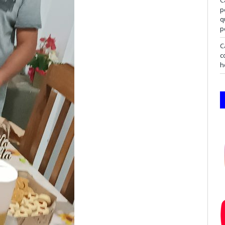
p
q
p
C
c
h