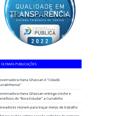
ÚLTIMAS PUBLICAÇÕES
overnadora Hana Ghassan é “Cidadã
urralinhense”
overnadora Hana Ghassan entrega creche e
enefícios do “Bora Estudar” a Curralinho
ereadores reúnem para traçar metas de trabalho
âmara realiza sétima sessão ordinária do primeiro