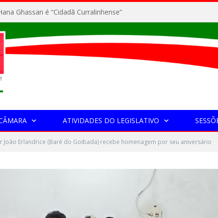
ana Ghassan é “Cidadã Curralinhense”
 CÂMARA
ATIVIDADES DO LEGISLATIVO
SESSÕ
r João Erlandrice (Baré do Goibada) recebe homenagem por seu aniversário