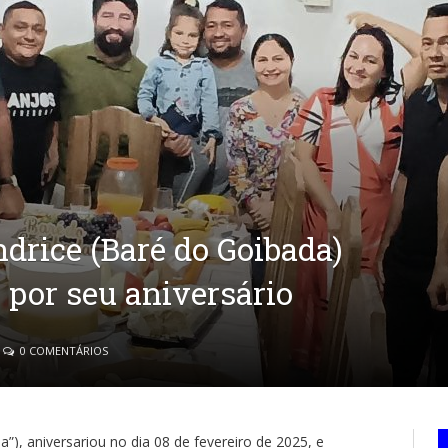
drice (Baré do Goibada)
por seu aniversário
0 COMENTÁRIOS
”), aniversariou no dia 08 de fevereiro de 2025, e