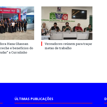
dora Hana Ghassan
Vereadores reúnem para traçar
creche e benefícios do
metas de trabalho
udar” a Curralinho
ÚLTIMAS PUBLICAÇÕES
D