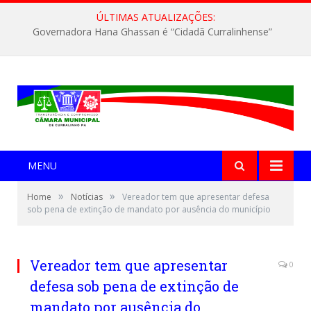
ÚLTIMAS ATUALIZAÇÕES:
Governadora Hana Ghassan é “Cidadã Curralinhense”
MENU
»
»
Home
Notícias
Vereador tem que apresentar defesa
sob pena de extinção de mandato por ausência do município
Vereador tem que apresentar
0
defesa sob pena de extinção de
mandato por ausência do