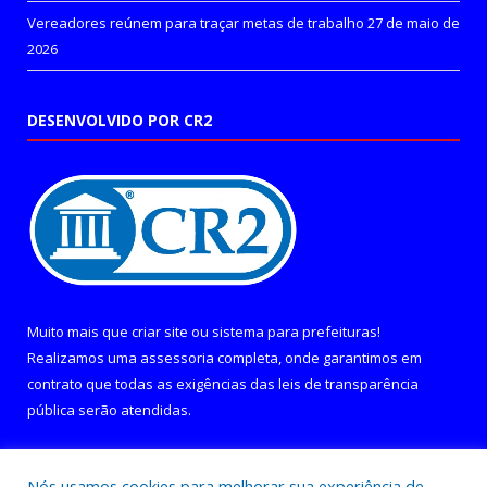
Vereadores reúnem para traçar metas de trabalho
27 de maio de
2026
DESENVOLVIDO POR CR2
Muito mais que
criar site
ou
sistema para prefeituras
!
Realizamos uma
assessoria
completa, onde garantimos em
contrato que todas as exigências das
leis de transparência
pública
serão atendidas.
Conheça o
PNTP
e o
Radar da Transparência Pública
Nós usamos cookies para melhorar sua experiência de