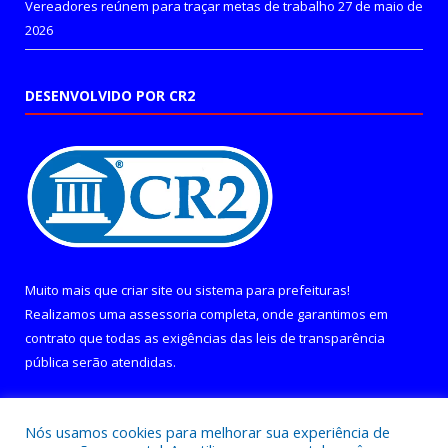
Vereadores reúnem para traçar metas de trabalho
27 de maio de
2026
DESENVOLVIDO POR CR2
Muito mais que
criar site
ou
sistema para prefeituras
!
Realizamos uma
assessoria
completa, onde garantimos em
contrato que todas as exigências das
leis de transparência
pública
serão atendidas.
Conheça o
PNTP
e o
Radar da Transparência Pública
Nós usamos cookies para melhorar sua experiência de