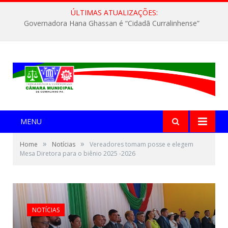
ÚLTIMAS ATUALIZAÇÕES:
Governadora Hana Ghassan entrega creche e benefícios do “Bora Estudar” a Curralinho
MENU
»
»
Home
Notícias
Vereadores tomam posse e elegem
Mesa Diretora para o biênio 2025 -2026
NOTÍCIAS