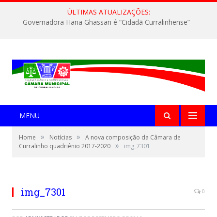
ÚLTIMAS ATUALIZAÇÕES:
Governadora Hana Ghassan é “Cidadã Curralinhense”
MENU
»
»
Home
Notícias
A nova composição da Câmara de
»
Curralinho quadriênio 2017-2020
img_7301
img_7301
0