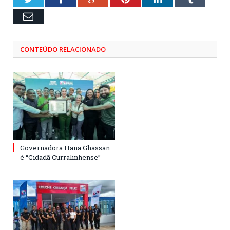
Email
CONTEÚDO RELACIONADO
Governadora Hana Ghassan
é “Cidadã Curralinhense”