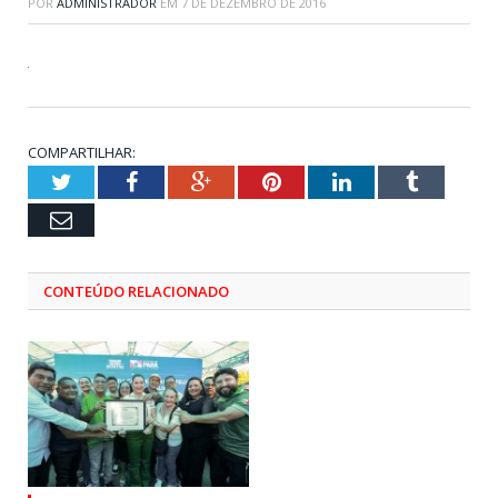
POR
ADMINISTRADOR
EM
7 DE DEZEMBRO DE 2016
COMPARTILHAR:
Twitter
Facebook
Google+
Pinterest
LinkedIn
Tumblr
Email
CONTEÚDO RELACIONADO