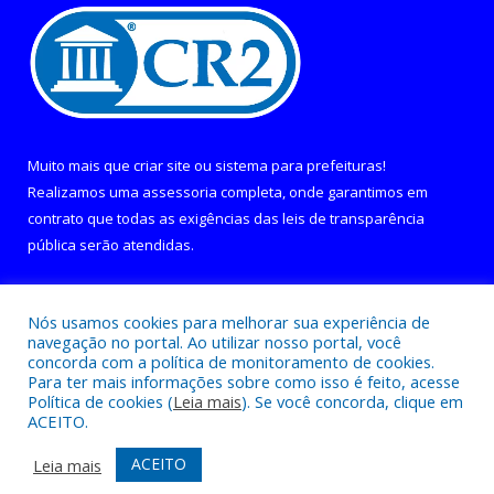
Muito mais que
criar site
ou
sistema para prefeituras
!
Realizamos uma
assessoria
completa, onde garantimos em
contrato que todas as exigências das
leis de transparência
pública
serão atendidas.
Conheça o
PNTP
e o
Radar da Transparência Pública
Nós usamos cookies para melhorar sua experiência de
navegação no portal. Ao utilizar nosso portal, você
concorda com a política de monitoramento de cookies.
Para ter mais informações sobre como isso é feito, acesse
Política de cookies (
Leia mais
). Se você concorda, clique em
Todos os direitos reservados a Câmara Municipal de Curralinho.
ACEITO.
Mapa do Site
Acessar Área Administrativa
ACEITO
Leia mais
Acessar Webmail