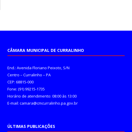
CÂMARA MUNICIPAL DE CURRALINHO
End.: Avenida Floriano Peixoto, S/N
Centro – Curralinho – PA
CEP: 68815-000
Fone: (91) 99215-1735
Horário de atendimento: 08:00 às 13:00
E-mail: camara@cmcurralinho.pa.gov.br
ÚLTIMAS PUBLICAÇÕES