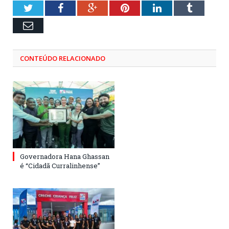
Twitter
Facebook
Google+
Pinterest
LinkedIn
Tumblr
Email
CONTEÚDO RELACIONADO
Governadora Hana Ghassan
é “Cidadã Curralinhense”