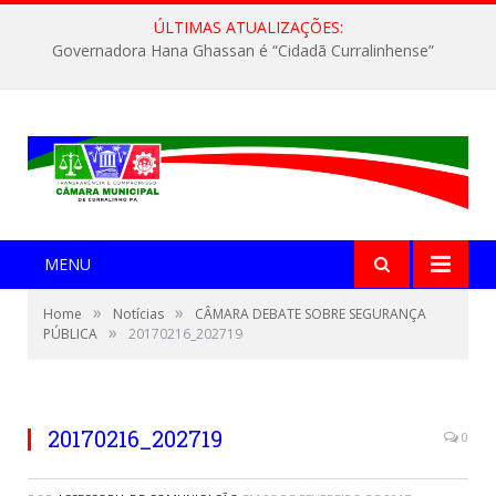
ÚLTIMAS ATUALIZAÇÕES:
Governadora Hana Ghassan é “Cidadã Curralinhense”
MENU
»
»
Home
Notícias
CÂMARA DEBATE SOBRE SEGURANÇA
»
PÚBLICA
20170216_202719
20170216_202719
0