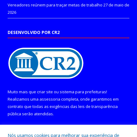
Vereadores reúnem para traçar metas de trabalho
27 de maio de
2026
DESENVOLVIDO POR CR2
Muito mais que
criar site
ou
sistema para prefeituras
!
Realizamos uma
assessoria
completa, onde garantimos em
contrato que todas as exigências das
leis de transparência
pública
serão atendidas.
Conheça o
PNTP
e o
Radar da Transparência Pública
Nós usamos cookies para melhorar sua experiência de