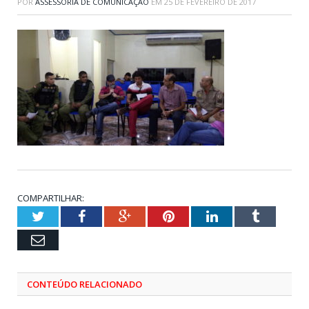
POR
ASSESSORIA DE COMUNICAÇÃO
EM
25 DE FEVEREIRO DE 2017
COMPARTILHAR:
Twitter
Facebook
Google+
Pinterest
LinkedIn
Tumblr
Email
CONTEÚDO RELACIONADO